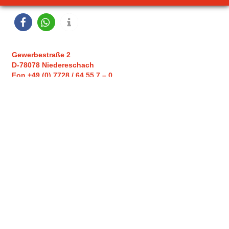
Gewerbestraße 2
D-78078 Niedereschach
Fon +49 (0) 7728 / 64 55 7 – 0
E-Mail: info@roth-paletten.de
HWR Holzwerk Roth GmbH
Kisten + Verpackungen ROTH GmbH